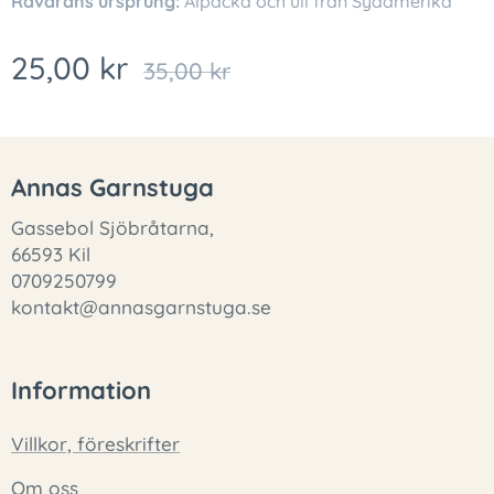
Råvarans ursprung:
Alpacka och ull från Sydamerika
25,00
kr
35,00
kr
Annas Garnstuga
Gassebol Sjöbråtarna,
66593 Kil
0709250799
kontakt@annasgarnstuga.se
Information
Villkor, föreskrifter
Om oss