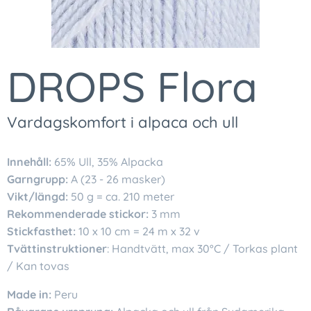
DROPS Flora
Vardagskomfort i alpaca och ull
Innehåll:
65% Ull, 35% Alpacka
Garngrupp:
A (23 - 26 masker)
Vikt/längd:
50 g = ca. 210 meter
Rekommenderade stickor:
3 mm
Stickfasthet:
10 x 10 cm = 24 m x 32 v
Tvättinstruktioner
: Handtvätt, max 30°C / Torkas plant
/ Kan tovas
Made in:
Peru