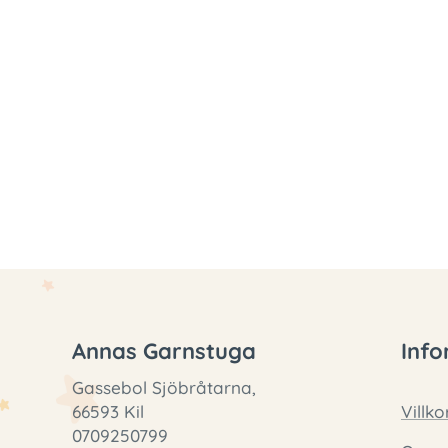
Annas Garnstuga
Info
Gassebol Sjöbråtarna,
66593 Kil
Villko
0709250799