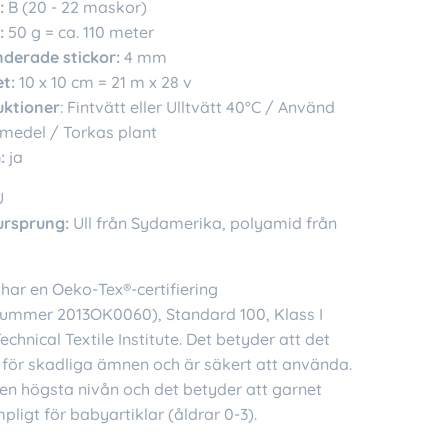
:
B (20 - 22 maskor)
:
50 g = ca. 110 meter
erade stickor:
4 mm
t:
10 x 10 cm = 21 m x 28 v
uktioner
: Fintvätt eller Ulltvätt 40°C / Använd
jmedel / Torkas plant
:
ja
U
ursprung:
Ull från Sydamerika, polyamid från
har en Oeko-Tex®-certifiering
tnummer 2013OK0060), Standard 100, Klass I
Technical Textile Institute. Det betyder att det
s för skadliga ämnen och är säkert att använda.
den högsta nivån och det betyder att garnet
pligt för babyartiklar (åldrar 0-3).