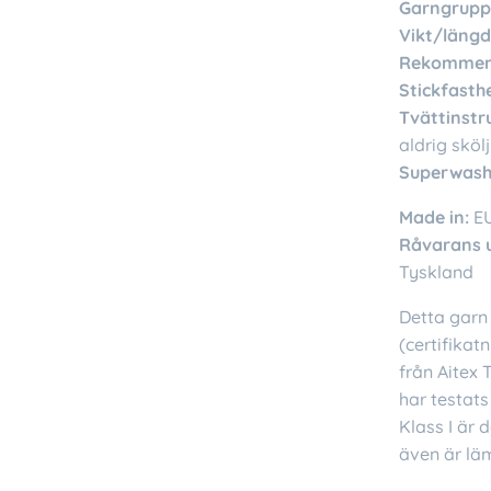
Garngrupp
Vikt/längd
Rekommend
Stickfasthe
Tvättinstr
aldrig sköl
Superwash
Made in:
E
Råvarans 
Tyskland
Detta garn 
(certifika
från Aitex 
har testat
Klass I är 
även är läm