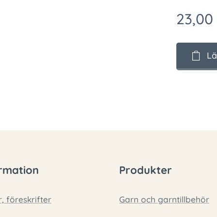
23,00
Lä
rmation
Produkter
r, föreskrifter
Garn och garntillbehör