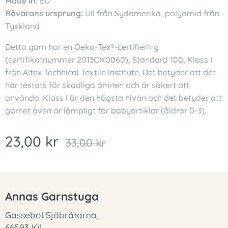
Made in:
EU
Råvarans ursprung:
Ull från Sydamerika, polyamid från
Tyskland
Detta garn har en Oeko-Tex®-certifiering
(certifikatnummer 2013OK0060), Standard 100, Klass I
från Aitex Technical Textile Institute. Det betyder att det
har testats för skadliga ämnen och är säkert att
använda. Klass I är den högsta nivån och det betyder att
garnet även är lämpligt för babyartiklar (åldrar 0-3).
23,00
kr
33,00
kr
Annas Garnstuga
Gassebol Sjöbråtarna,
66593 Kil