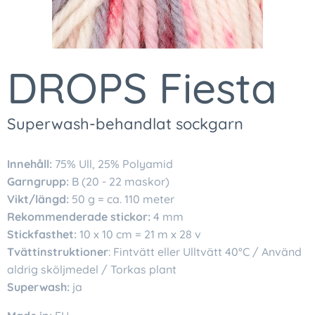
DROPS Fiesta
Superwash-behandlat sockgarn
Innehåll:
75% Ull, 25% Polyamid
Garngrupp:
B (20 - 22 maskor)
Vikt/längd:
50 g = ca. 110 meter
Rekommenderade stickor:
4 mm
Stickfasthet:
10 x 10 cm = 21 m x 28 v
Tvättinstruktioner
: Fintvätt eller Ulltvätt 40°C / Använd
aldrig sköljmedel / Torkas plant
Superwash:
ja