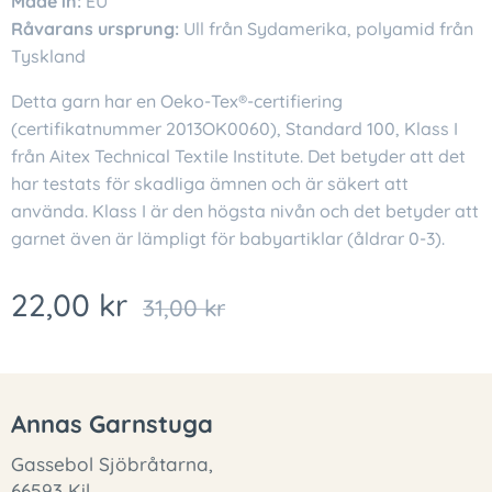
Made in:
EU
Råvarans ursprung:
Ull från Sydamerika, polyamid från
Tyskland
Detta garn har en Oeko-Tex®-certifiering
(certifikatnummer 2013OK0060), Standard 100, Klass I
från Aitex Technical Textile Institute. Det betyder att det
har testats för skadliga ämnen och är säkert att
använda. Klass I är den högsta nivån och det betyder att
garnet även är lämpligt för babyartiklar (åldrar 0-3).
22,00
kr
31,00
kr
Annas Garnstuga
Gassebol Sjöbråtarna,
66593 Kil