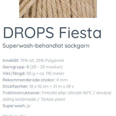
DROPS Fiesta
Superwash-behandlat sockgarn
Innehåll:
75% Ull, 25% Polyamid
Garngrupp:
B (20 - 22 maskor)
Vikt/längd:
50 g = ca. 110 meter
Rekommenderade stickor:
4 mm
Stickfasthet:
10 x 10 cm = 21 m x 28 v
Tvättinstruktioner
: Fintvätt eller Ulltvätt 40°C / Använd
aldrig sköljmedel / Torkas plant
Superwash:
ja