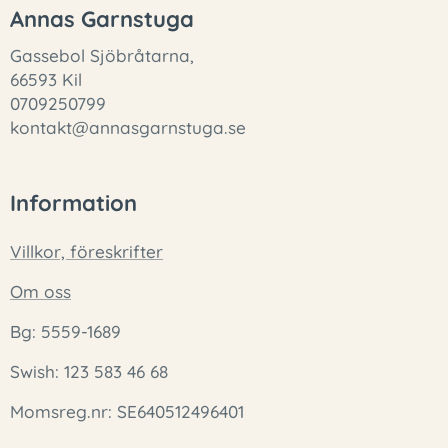
Annas Garnstuga
Gassebol Sjöbråtarna,
66593 Kil
0709250799
kontakt@annasgarnstuga.se
Information
Villkor, föreskrifter
Om oss
Bg: 5559-1689
Swish: 123 583 46 68
Momsreg.nr: SE640512496401