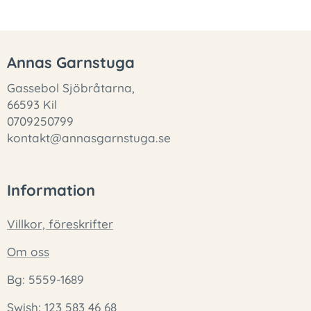
Annas Garnstuga
Gassebol Sjöbråtarna,
66593 Kil
0709250799
kontakt@annasgarnstuga.se
Information
Villkor, föreskrifter
Om oss
Bg: 5559-1689
Swish: 123 583 46 68