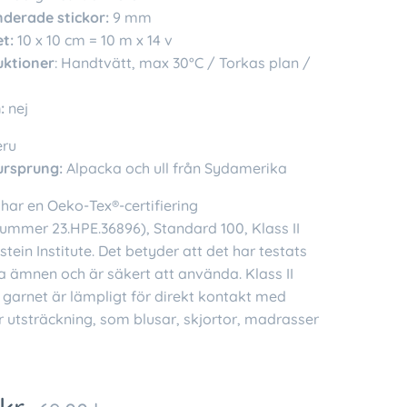
erade stickor:
9 mm
t:
10 x 10 cm = 10 m x 14 v
uktioner
: Handtvätt, max 30°C / Torkas plan /
:
nej
eru
ursprung:
Alpacka och ull från Sydamerika
har en Oeko-Tex®-certifiering
nummer 23.HPE.36896), Standard 100, Klass II
tein Institute. Det betyder att det har testats
a ämnen och är säkert att använda. Klass II
 garnet är lämpligt för direkt kontakt med
r utsträckning, som blusar, skjortor, madrasser