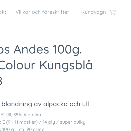
akt
Villkor och föreskrifter
Kundvagn
ps Andes 100g.
 Colour Kungsblå
8
 blandning av alpacka och ull
% Ull, 35% Alpacka
:
E (9 - 11 masker) / 14 ply / super bulky
:
100 g = ca. 90 meter