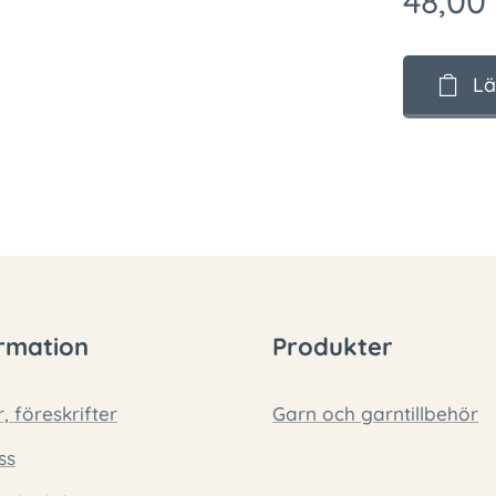
48,00
Lä
rmation
Produkter
r, föreskrifter
Garn och garntillbehör
ss