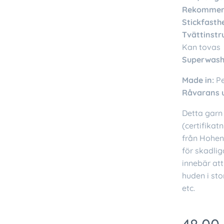
Rekommend
Stickfasthe
Tvättinstr
Kan tovas
Superwash
Made in:
P
Råvarans 
Detta garn 
(certifikat
från Hohens
för skadlig
innebär att
huden i sto
etc.