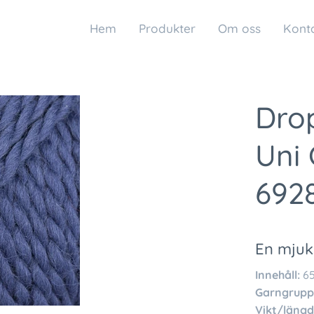
Hem
Produkter
Om oss
Kont
Dro
Uni
692
En mjuk
Innehåll:
65
Garngrupp
Vikt/längd