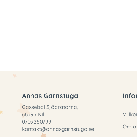
Annas Garnstuga
Info
Gassebol Sjöbråtarna,
66593 Kil
Villko
0709250799
Om o
kontakt@annasgarnstuga.se