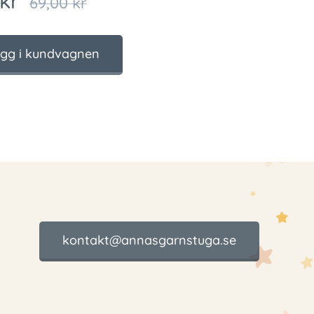
kr
69,00
kr
gg i kundvagnen
kontakt@annasgarnstuga.se