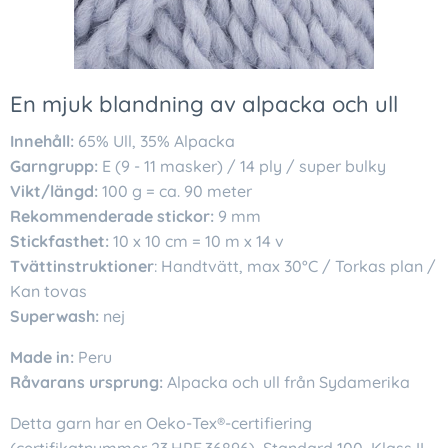
En mjuk blandning av alpacka och ull
Innehåll:
65% Ull, 35% Alpacka
Garngrupp:
E (9 - 11 masker) / 14 ply / super bulky
Vikt/längd:
100 g = ca. 90 meter
Rekommenderade stickor:
9 mm
Stickfasthet:
10 x 10 cm = 10 m x 14 v
Tvättinstruktioner
: Handtvätt, max 30°C / Torkas plan /
Kan tovas
Superwash:
nej
Made in:
Peru
Råvarans ursprung:
Alpacka och ull från Sydamerika
Detta garn har en Oeko-Tex®-certifiering