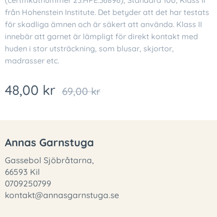
(certifikatnummer 23.HPE.36896), Standard 100, Klass II
från Hohenstein Institute. Det betyder att det har testats
för skadliga ämnen och är säkert att använda. Klass II
innebär att garnet är lämpligt för direkt kontakt med
huden i stor utsträckning, som blusar, skjortor,
madrasser etc.
48,00
kr
69,00
kr
Annas Garnstuga
Gassebol Sjöbråtarna,
66593 Kil
0709250799
kontakt@annasgarnstuga.se