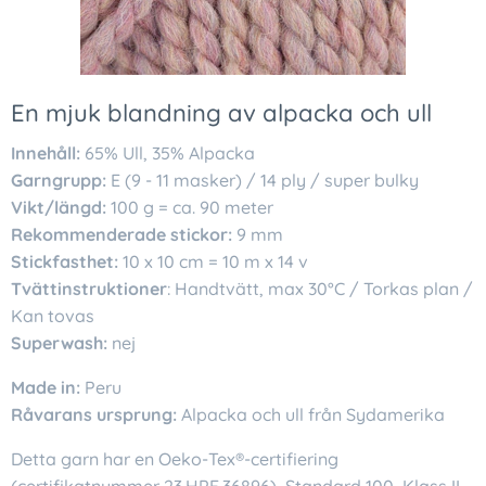
En mjuk blandning av alpacka och ull
Innehåll:
65% Ull, 35% Alpacka
Garngrupp:
E (9 - 11 masker) / 14 ply / super bulky
Vikt/längd:
100 g = ca. 90 meter
Rekommenderade stickor:
9 mm
Stickfasthet:
10 x 10 cm = 10 m x 14 v
Tvättinstruktioner
: Handtvätt, max 30°C / Torkas plan /
Kan tovas
Superwash:
nej
Made in:
Peru
Råvarans ursprung:
Alpacka och ull från Sydamerika
Detta garn har en Oeko-Tex®-certifiering