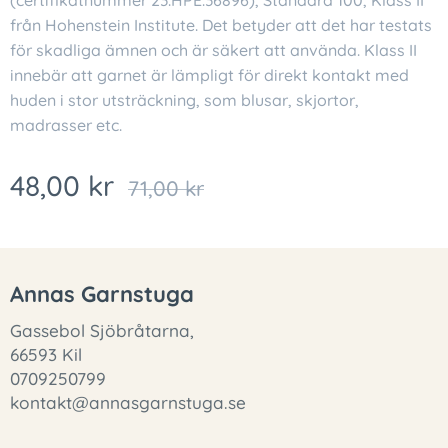
(certifikatnummer 23.HPE.36896), Standard 100, Klass II
från Hohenstein Institute. Det betyder att det har testats
för skadliga ämnen och är säkert att använda. Klass II
innebär att garnet är lämpligt för direkt kontakt med
huden i stor utsträckning, som blusar, skjortor,
madrasser etc.
48,00
kr
71,00
kr
Annas Garnstuga
Gassebol Sjöbråtarna,
66593 Kil
0709250799
kontakt@annasgarnstuga.se