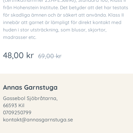
(certifikatnummer 23.HPE.36896), Standard 100, Klass II
från Hohenstein Institute. Det betyder att det har testats
för skadliga ämnen och är säkert att använda. Klass II
innebär att garnet är lämpligt för direkt kontakt med
huden i stor utsträckning, som blusar, skjortor,
madrasser etc.
48,00
kr
69,00
kr
Annas Garnstuga
Gassebol Sjöbråtarna,
66593 Kil
0709250799
kontakt@annasgarnstuga.se