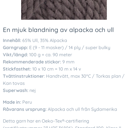
En mjuk blandning av alpacka och ull
Innehåll:
65% Ull, 35% Alpacka
Garngrupp:
E (9 - 11 masker) / 14 ply / super bulky
Vikt/längd:
100 g = ca. 90 meter
Rekommenderade stickor:
9 mm
Stickfasthet:
10 x 10 cm = 10 m x 14 v
Tvättinstruktioner
: Handtvätt, max 30°C / Torkas plan /
Kan tovas
Superwash:
nej
Made in:
Peru
Råvarans ursprung:
Alpacka och ull från Sydamerika
Detta garn har en Oeko-Tex®-certifiering