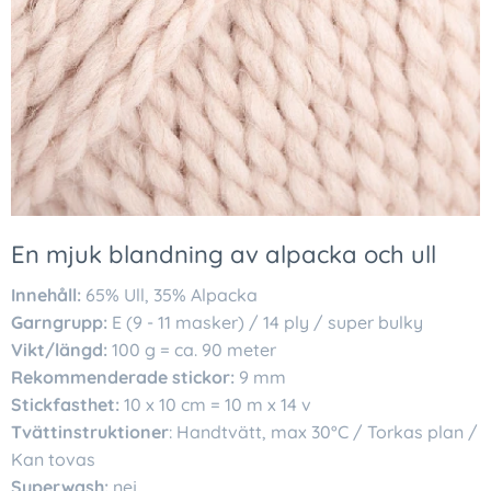
En mjuk blandning av alpacka och ull
Innehåll:
65% Ull, 35% Alpacka
Garngrupp:
E (9 - 11 masker) / 14 ply / super bulky
Vikt/längd:
100 g = ca. 90 meter
Rekommenderade stickor:
9 mm
Stickfasthet:
10 x 10 cm = 10 m x 14 v
Tvättinstruktioner
: Handtvätt, max 30°C / Torkas plan /
Kan tovas
Superwash:
nej