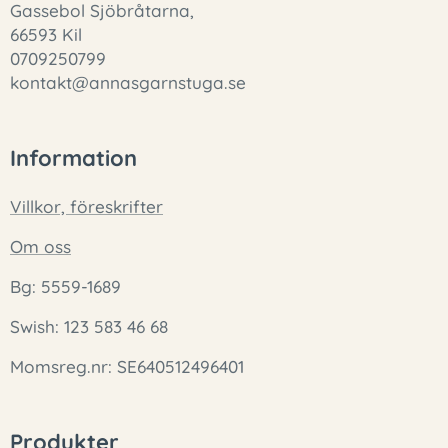
Gassebol Sjöbråtarna,
66593 Kil
0709250799
kontakt@annasgarnstuga.se
Information
Villkor, föreskrifter
Om oss
Bg: 5559-1689
Swish: 123 583 46 68
Momsreg.nr: SE640512496401
Produkter