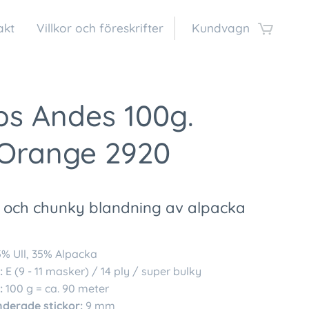
akt
Villkor och föreskrifter
Kundvagn
ps Andes 100g.
 Orange 2920
 och chunky blandning av alpacka
% Ull, 35% Alpacka
:
E (9 - 11 masker) / 14 ply / super bulky
:
100 g = ca. 90 meter
erade stickor:
9 mm