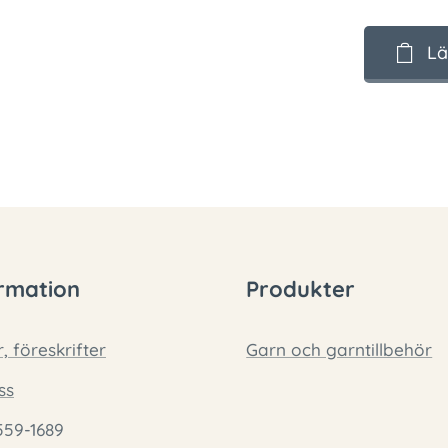
Lä
rmation
Produkter
r, föreskrifter
Garn och garntillbehör
ss
559-1689