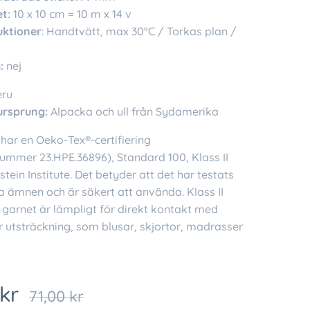
t:
10 x 10 cm = 10 m x 14 v
uktioner
: Handtvätt, max 30°C / Torkas plan /
:
nej
eru
ursprung:
Alpacka och ull från Sydamerika
har en Oeko-Tex®-certifiering
nummer 23.HPE.36896), Standard 100, Klass II
tein Institute. Det betyder att det har testats
a ämnen och är säkert att använda. Klass II
 garnet är lämpligt för direkt kontakt med
r utsträckning, som blusar, skjortor, madrasser
kr
71,00
kr