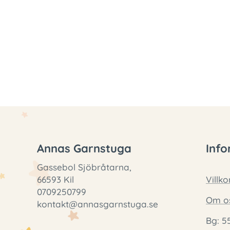
Annas Garnstuga
Info
Gassebol Sjöbråtarna,
66593 Kil
Villko
0709250799
Om o
kontakt@annasgarnstuga.se
Bg: 5