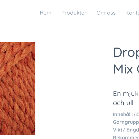
Hem
Produkter
Om oss
Kont
Dro
Mix
En mjuk
och ull
Innehåll:
65
Garngrupp
Vikt/längd
Rekommend