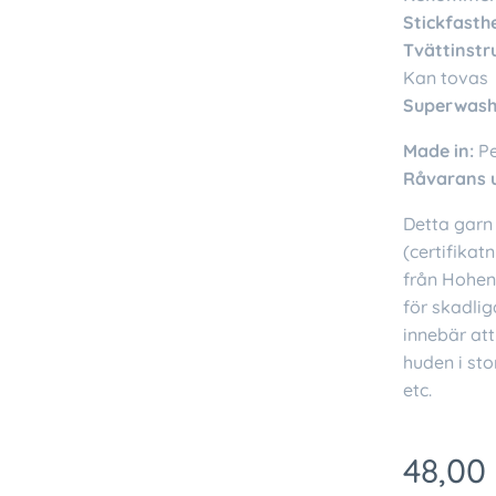
Stickfasthe
Tvättinstr
Kan tovas
Superwash
Made in:
P
Råvarans 
Detta garn 
(certifikat
från Hohens
för skadlig
innebär att
huden i sto
etc.
48,00