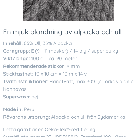
En mjuk blandning av alpacka och ull
Innehåll:
65% Ull, 35% Alpacka
Garngrupp:
E (9 - 11 masker) / 14 ply / super bulky
Vikt/längd:
100 g = ca. 90 meter
Rekommenderade stickor:
9 mm
Stickfasthet:
10 x 10 cm = 10 m x 14 v
Tvättinstruktioner
: Handtvätt, max 30°C / Torkas plan /
Kan tovas
Superwash:
nej
Made in:
Peru
Råvarans ursprung:
Alpacka och ull från Sydamerika
Detta garn har en Oeko-Tex®-certifiering