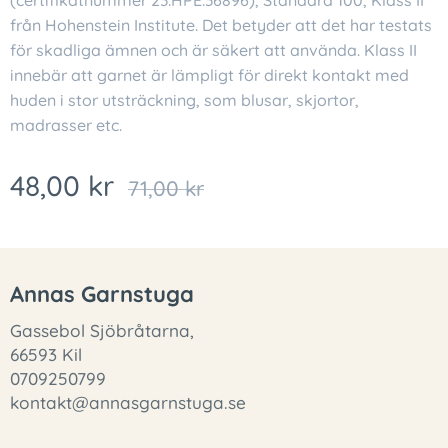
(certifikatnummer 23.HPE.36896), Standard 100, Klass II
från Hohenstein Institute. Det betyder att det har testats
för skadliga ämnen och är säkert att använda. Klass II
innebär att garnet är lämpligt för direkt kontakt med
huden i stor utsträckning, som blusar, skjortor,
madrasser etc.
48,00
kr
71,00
kr
Annas Garnstuga
Gassebol Sjöbråtarna,
66593 Kil
0709250799
kontakt@annasgarnstuga.se