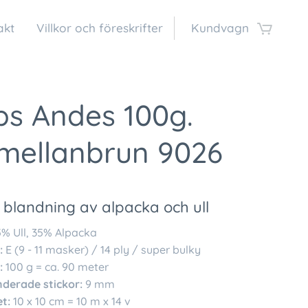
akt
Villkor och föreskrifter
Kundvagn
ps Andes 100g.
 mellanbrun 9026
 blandning av alpacka och ull
% Ull, 35% Alpacka
:
E (9 - 11 masker) / 14 ply / super bulky
:
100 g = ca. 90 meter
erade stickor:
9 mm
t:
10 x 10 cm = 10 m x 14 v