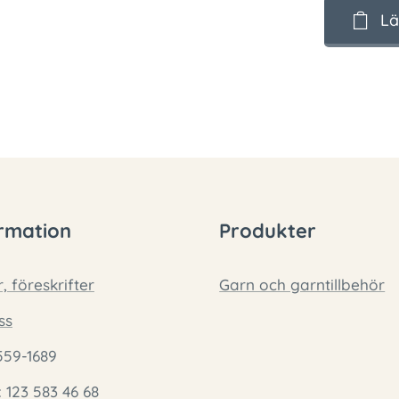
Lä
rmation
Produkter
r, föreskrifter
Garn och garntillbehör
ss
559-1689
: 123 583 46 68