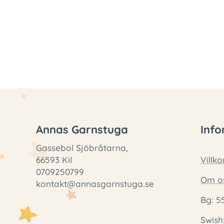
Annas Garnstuga
Info
Gassebol Sjöbråtarna,
66593 Kil
Villko
0709250799
Om o
kontakt@annasgarnstuga.se
Bg: 5
Swish