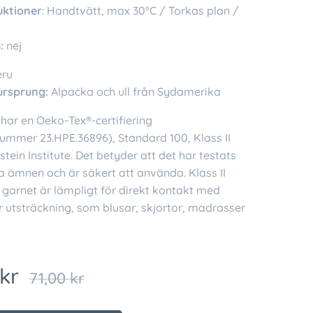
uktioner
: Handtvätt, max 30°C / Torkas plan /
:
nej
eru
ursprung:
Alpacka och ull från Sydamerika
har en Oeko-Tex®-certifiering
nummer 23.HPE.36896), Standard 100, Klass II
tein Institute. Det betyder att det har testats
a ämnen och är säkert att använda. Klass II
 garnet är lämpligt för direkt kontakt med
r utsträckning, som blusar, skjortor, madrasser
kr
71,00
kr