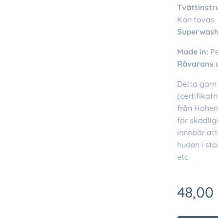
Tvättinstr
Kan tovas
Superwash
Made in:
P
Råvarans 
Detta garn 
(certifikat
från Hohens
för skadlig
innebär att
huden i sto
etc.
48,00