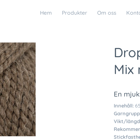
Hem
Produkter
Om oss
Kont
Dro
Mix
En mjuk
Innehåll:
65
Garngrupp
Vikt/längd
Rekommend
Stickfasthe