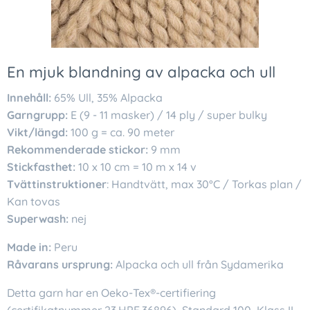
En mjuk blandning av alpacka och ull
Innehåll:
65% Ull, 35% Alpacka
Garngrupp:
E (9 - 11 masker) / 14 ply / super bulky
Vikt/längd:
100 g = ca. 90 meter
Rekommenderade stickor:
9 mm
Stickfasthet:
10 x 10 cm = 10 m x 14 v
Tvättinstruktioner
: Handtvätt, max 30°C / Torkas plan /
Kan tovas
Superwash:
nej
Made in:
Peru
Råvarans ursprung:
Alpacka och ull från Sydamerika
Detta garn har en Oeko-Tex®-certifiering