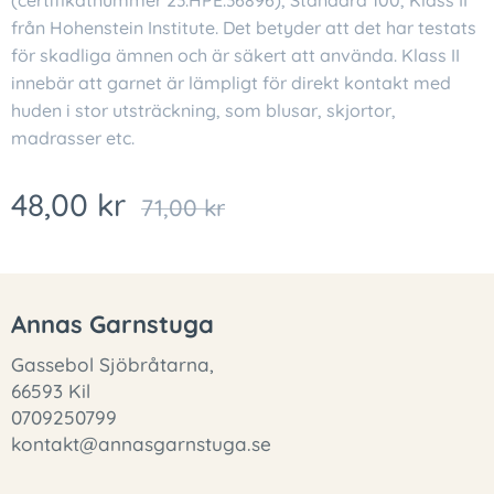
(certifikatnummer 23.HPE.36896), Standard 100, Klass II
från Hohenstein Institute. Det betyder att det har testats
för skadliga ämnen och är säkert att använda. Klass II
innebär att garnet är lämpligt för direkt kontakt med
huden i stor utsträckning, som blusar, skjortor,
madrasser etc.
48,00
kr
71,00
kr
Annas Garnstuga
Gassebol Sjöbråtarna,
66593 Kil
0709250799
kontakt@annasgarnstuga.se