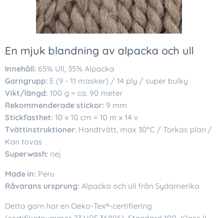
En mjuk blandning av alpacka och ull
Innehåll:
65% Ull, 35% Alpacka
Garngrupp:
E (9 - 11 masker) / 14 ply / super bulky
Vikt/längd:
100 g = ca. 90 meter
Rekommenderade stickor:
9 mm
Stickfasthet:
10 x 10 cm = 10 m x 14 v
Tvättinstruktioner
: Handtvätt, max 30°C / Torkas plan /
Kan tovas
Superwash:
nej
Made in:
Peru
Råvarans ursprung:
Alpacka och ull från Sydamerika
Detta garn har en Oeko-Tex®-certifiering