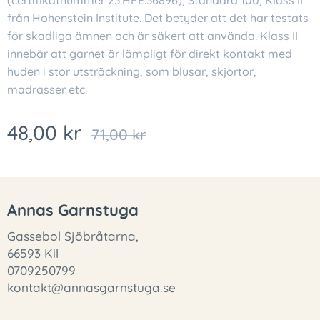
(certifikatnummer 23.HPE.36896), Standard 100, Klass II
från Hohenstein Institute. Det betyder att det har testats
för skadliga ämnen och är säkert att använda. Klass II
innebär att garnet är lämpligt för direkt kontakt med
huden i stor utsträckning, som blusar, skjortor,
madrasser etc.
48,00
kr
71,00
kr
Annas Garnstuga
Gassebol Sjöbråtarna,
66593 Kil
0709250799
kontakt@annasgarnstuga.se