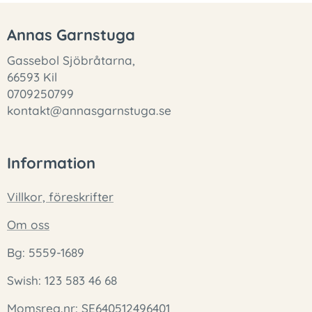
Annas Garnstuga
Gassebol Sjöbråtarna,
66593 Kil
0709250799
kontakt@annasgarnstuga.se
Information
Villkor, föreskrifter
Om oss
Bg: 5559-1689
Swish: 123 583 46 68
Momsreg.nr: SE640512496401