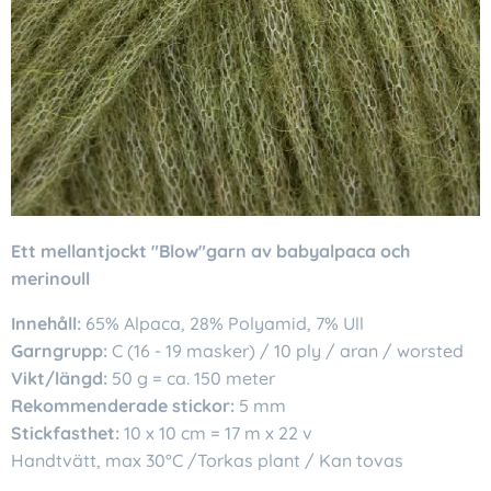
Ett mellantjockt "Blow"garn av babyalpaca och
merinoull
Innehåll:
65% Alpaca, 28% Polyamid, 7% Ull
Garngrupp:
C (16 - 19 masker) / 10 ply / aran / worsted
Vikt/längd:
50 g = ca. 150 meter
Rekommenderade stickor:
5 mm
Stickfasthet:
10 x 10 cm = 17 m x 22 v
Handtvätt, max 30°C /Torkas plant / Kan tovas