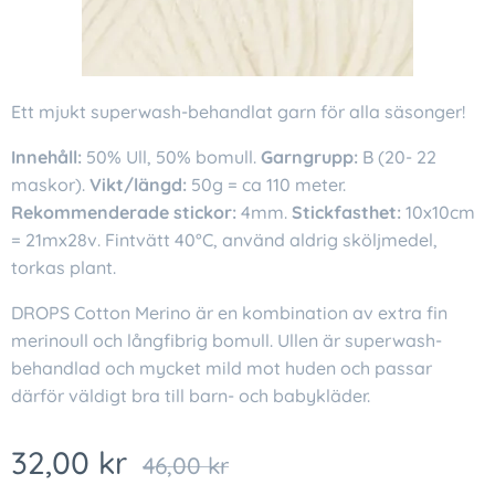
Ett mjukt superwash-behandlat garn för alla säsonger!
Innehåll:
50% Ull, 50% bomull.
Garngrupp:
B (20- 22
maskor).
Vikt/längd:
50g = ca 110 meter.
Rekommenderade stickor:
4mm.
Stickfasthet:
10x10cm
= 21mx28v. Fintvätt 40°C, använd aldrig sköljmedel,
torkas plant.
DROPS Cotton Merino är en kombination av extra fin
merinoull och långfibrig bomull. Ullen är superwash-
behandlad och mycket mild mot huden och passar
därför väldigt bra till barn- och babykläder.
32,00
kr
46,00
kr