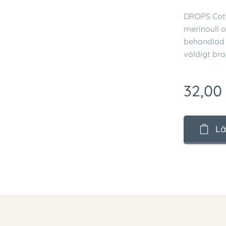
DROPS Cott
merinoull o
behandlad 
väldigt bra
32,00
Lä