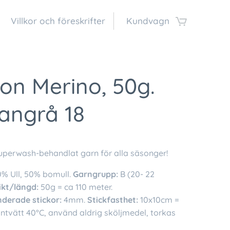
Villkor och föreskrifter
Kundvagn
on Merino, 50g.
angrå 18
superwash-behandlat garn för alla säsonger!
% Ull, 50% bomull.
Garngrupp:
B (20- 22
ikt/längd:
50g = ca 110 meter.
erade stickor:
4mm.
Stickfasthet:
10x10cm =
ntvätt 40°C, använd aldrig sköljmedel, torkas