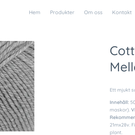
Hem
Produkter
Om oss
Kontakt
Cott
Mell
Ett mjukt 
Innehåll:
50
maskor).
V
Rekommend
21mx28v. Fi
plant.