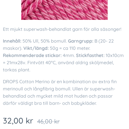
Ett mjukt superwash-behandlat garn för alla säsonger!
Innehåll:
50% Ull, 50% bomull.
Garngrupp:
B (20- 22
maskor).
Vikt/längd:
50g = ca 110 meter.
Rekommenderade stickor:
4mm.
Stickfasthet:
10x10cm
= 21mx28v. Fintvätt 40°C, använd aldrig sköljmedel,
torkas plant.
DROPS Cotton Merino är en kombination av extra fin
merinoull och långfibrig bomull. Ullen är superwash-
behandlad och mycket mild mot huden och passar
därför väldigt bra till barn- och babykläder.
32,00
kr
46,00
kr