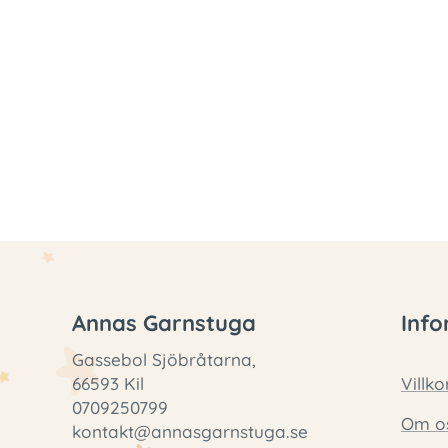
Annas Garnstuga
Info
Gassebol Sjöbråtarna,
66593 Kil
Villko
0709250799
Om o
kontakt@annasgarnstuga.se