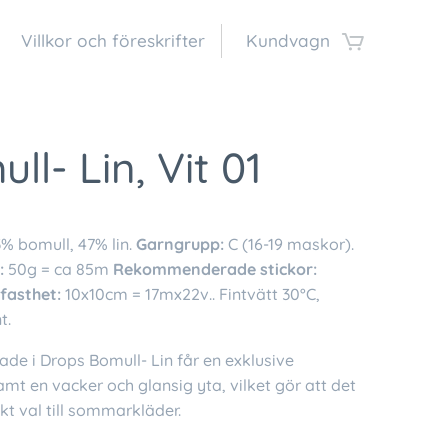
Villkor och föreskrifter
Kundvagn
ll- Lin, Vit 01
% bomull, 47% lin.
Garngrupp:
C (16-19 maskor).
:
50g = ca 85m
Rekommenderade stickor:
kfasthet:
10x10cm = 17mx22v.. Fintvätt 30°C,
t.
ade i Drops Bomull- Lin får en exklusive
amt en vacker och glansig yta, vilket gör att det
ekt val till sommarkläder.