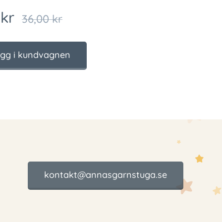
kr
36,00
kr
gg i kundvagnen
kontakt@annasgarnstuga.se