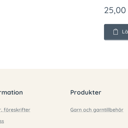
25,00
Lä
rmation
Produkter
r, föreskrifter
Garn och garntillbehör
ss