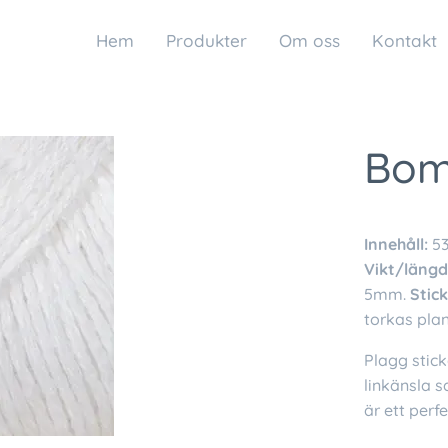
Hem
Produkter
Om oss
Kontakt
Bomu
Innehåll:
53
Vikt/längd
5mm.
Stic
torkas plan
Plagg stick
linkänsla s
är ett perf