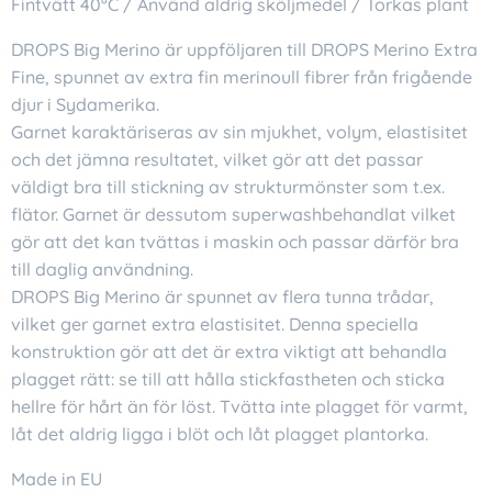
Fintvätt 40°C / Använd aldrig sköljmedel / Torkas plant
DROPS Big Merino är uppföljaren till DROPS Merino Extra
Fine, spunnet av extra fin merinoull fibrer från frigående
djur i Sydamerika.
Garnet karaktäriseras av sin mjukhet, volym, elastisitet
och det jämna resultatet, vilket gör att det passar
väldigt bra till stickning av strukturmönster som t.ex.
flätor. Garnet är dessutom superwashbehandlat vilket
gör att det kan tvättas i maskin och passar därför bra
till daglig användning.
DROPS Big Merino är spunnet av flera tunna trådar,
vilket ger garnet extra elastisitet. Denna speciella
konstruktion gör att det är extra viktigt att behandla
plagget rätt: se till att hålla stickfastheten och sticka
hellre för hårt än för löst. Tvätta inte plagget för varmt,
låt det aldrig ligga i blöt och låt plagget plantorka.
Made in EU