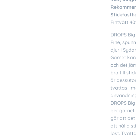
Rekommend
Stickfasthe
Fintvätt 40
DROPS Big 
Fine, spunn
djur i Syda
Garnet kara
och det jäm
bra till st
är dessuto
tvättas i m
användning
DROPS Big M
ger garnet 
gör att det 
att hålla s
löst. Tvätta