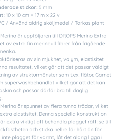
erade stickor:
5 mm
t:
10 x 10 cm = 17 m x 22 v
°C / Använd aldrig sköljmedel / Torkas plant
Merino är uppföljaren till DROPS Merino Extra
et av extra fin merinoull fibrer från frigående
merika.
ktäriseras av sin mjukhet, volym, elastisitet
na resultatet, vilket gör att det passar väldigt
ickning av strukturmönster som t.ex. flätor. Garnet
m superwashbehandlat vilket gör att det kan
askin och passar därför bra till daglig
.
erino är spunnet av flera tunna trådar, vilket
extra elastisitet. Denna speciella konstruktion
är extra viktigt att behandla plagget rätt: se till
tickfastheten och sticka hellre för hårt än för
 inte plagget för varmt, låt det aldrig ligga i