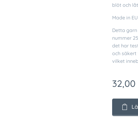
blöt och lå
Made in EU
Detta garn 
nummer 25.3
det har tes
och säkert 
vilket inne
32,00
Lä