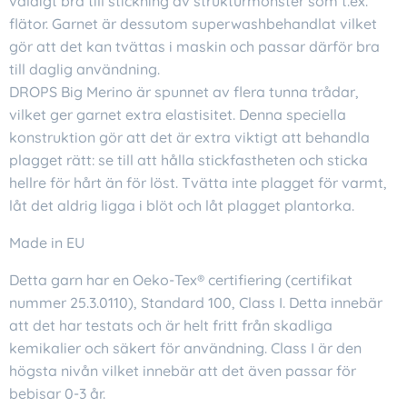
väldigt bra till stickning av strukturmönster som t.ex.
flätor. Garnet är dessutom superwashbehandlat vilket
gör att det kan tvättas i maskin och passar därför bra
till daglig användning.
DROPS Big Merino är spunnet av flera tunna trådar,
vilket ger garnet extra elastisitet. Denna speciella
konstruktion gör att det är extra viktigt att behandla
plagget rätt: se till att hålla stickfastheten och sticka
hellre för hårt än för löst. Tvätta inte plagget för varmt,
låt det aldrig ligga i blöt och låt plagget plantorka.
Made in EU
Detta garn har en Oeko-Tex® certifiering (certifikat
nummer 25.3.0110), Standard 100, Class I. Detta innebär
att det har testats och är helt fritt från skadliga
kemikalier och säkert för användning. Class I är den
högsta nivån vilket innebär att det även passar för
bebisar 0-3 år.