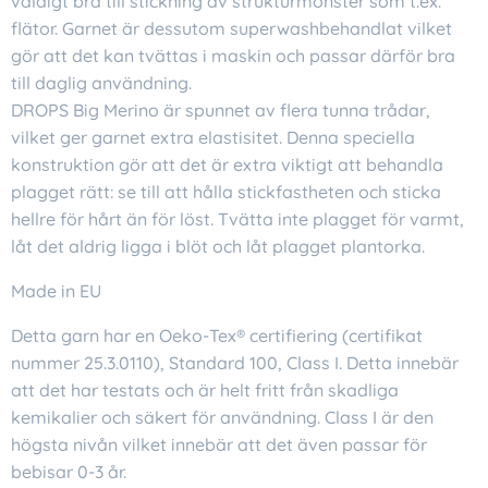
väldigt bra till stickning av strukturmönster som t.ex.
flätor. Garnet är dessutom superwashbehandlat vilket
gör att det kan tvättas i maskin och passar därför bra
till daglig användning.
DROPS Big Merino är spunnet av flera tunna trådar,
vilket ger garnet extra elastisitet. Denna speciella
konstruktion gör att det är extra viktigt att behandla
plagget rätt: se till att hålla stickfastheten och sticka
hellre för hårt än för löst. Tvätta inte plagget för varmt,
låt det aldrig ligga i blöt och låt plagget plantorka.
Made in EU
Detta garn har en Oeko-Tex® certifiering (certifikat
nummer 25.3.0110), Standard 100, Class I. Detta innebär
att det har testats och är helt fritt från skadliga
kemikalier och säkert för användning. Class I är den
högsta nivån vilket innebär att det även passar för
bebisar 0-3 år.