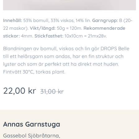
Innehåll:
53% bomull, 33% viskos, 14% lin.
Garngrupp:
B (20-
22 maskor).
Vikt/längd:
50g = 120m.
Rekommenderade
stickor:
4mm.
Stickfasthet:
10x10cm = 21mx28v.
Blandningen av bomull, viskos och lin gör DROPS Belle
till ett helårsgarn som andas, har en fin struktur och
lyster och som är perfekt att ha direkt mot huden.
Fintvätt 30°C, torkas plant.
22,00
kr
31,00
kr
Annas Garnstuga
Gassebol Sjöbråtarna,