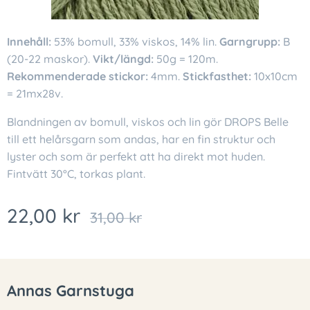
Innehåll:
53% bomull, 33% viskos, 14% lin.
Garngrupp:
B
(20-22 maskor).
Vikt/längd:
50g = 120m.
Rekommenderade stickor:
4mm.
Stickfasthet:
10x10cm
= 21mx28v.
Blandningen av bomull, viskos och lin gör DROPS Belle
till ett helårsgarn som andas, har en fin struktur och
lyster och som är perfekt att ha direkt mot huden.
Fintvätt 30°C, torkas plant.
22,00
kr
31,00
kr
Annas Garnstuga