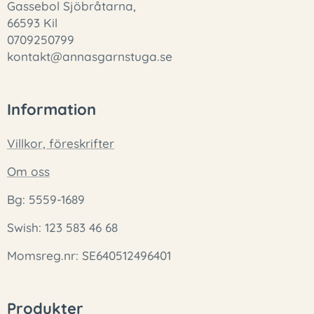
Gassebol Sjöbråtarna,
66593 Kil
0709250799
kontakt@annasgarnstuga.se
Information
Villkor, föreskrifter
Om oss
Bg: 5559-1689
Swish: 123 583 46 68
Momsreg.nr: SE640512496401
Produkter