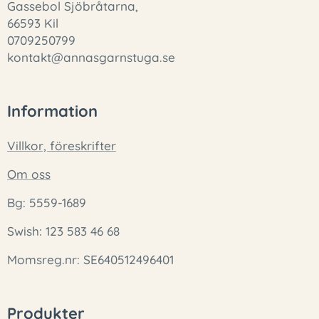
Gassebol Sjöbråtarna,
66593 Kil
0709250799
kontakt@annasgarnstuga.se
Information
Villkor, föreskrifter
Om oss
Bg: 5559-1689
Swish: 123 583 46 68
Momsreg.nr: SE640512496401
Produkter