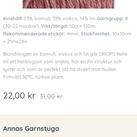
Innehåll:
53% bomull, 33% viskos, 14% lin.
Garngrupp:
B
(20-22 maskor).
Vikt/längd:
50g = 120m.
Rekommenderade stickor:
4mm.
Stickfasthet:
10x10cm
= 21mx28v.
Blandningen av bomull, viskos och lin gör DROPS Belle
till ett helårsgarn som andas, har en fin struktur och
lyster och som är perfekt att ha direkt mot huden.
Fintvätt 30°C, torkas plant.
22,00
kr
31,00
kr
Annas Garnstuga