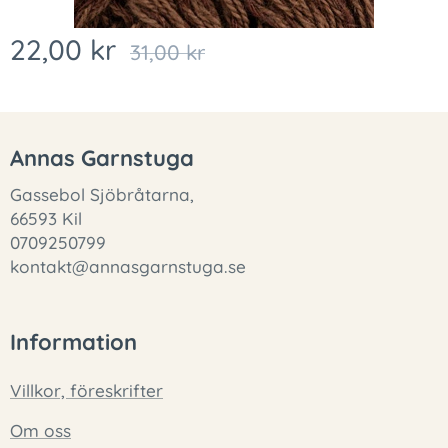
22,00
kr
31,00
kr
Annas Garnstuga
Gassebol Sjöbråtarna,
66593 Kil
0709250799
kontakt@annasgarnstuga.se
Information
Villkor, föreskrifter
Om oss