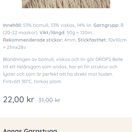
Innehåll:
53% bomull, 33% viskos, 14% lin.
Garngrupp:
B
(20-22 maskor).
Vikt/längd:
50g = 120m.
Rekommenderade stickor:
4mm.
Stickfasthet:
10x10cm
= 21mx28v.
Blandningen av bomull, viskos och lin gör DROPS Belle
till ett helårsgarn som andas, har en fin struktur och
lyster och som är perfekt att ha direkt mot huden.
Fintvätt 30°C, torkas plant.
22,00
kr
31,00
kr
Annas Garnstuga