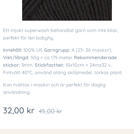
Ett mjukt superwash-behandlat garn som inte kliar,
perfekt för len babyhy.
Innehåll:
100% Ull.
Garngrupp:
A (23- 26 maskor).
Vikt/längd:
50g = ca 175 meter.
Rekommenderade
stickor:
3mm.
Stickfasthet:
10x10cm = 24mx32 v..
Fintvätt 40°C, använd aldrig sköljmedel, torkas plant.
Kan tvättas i maskin och är perfekt för daglig
användning.
32,00
kr
45,00
kr