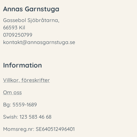
Annas Garnstuga
Gassebol Sjöbråtarna,
66593 Kil
0709250799
kontakt@annasgarnstuga.se
Information
Villkor, föreskrifter
Om oss
Bg: 5559-1689
Swish: 123 583 46 68
Momsreg.nr: SE640512496401