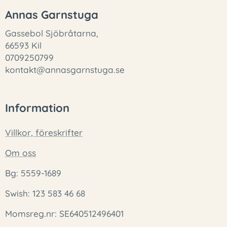
Annas Garnstuga
Gassebol Sjöbråtarna,
66593 Kil
0709250799
kontakt@annasgarnstuga.se
Information
Villkor, föreskrifter
Om oss
Bg: 5559-1689
Swish: 123 583 46 68
Momsreg.nr: SE640512496401