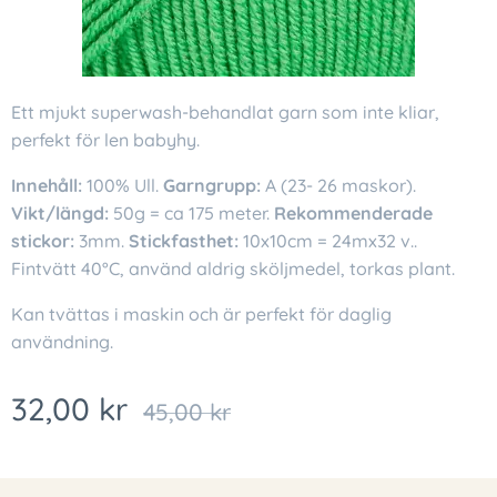
Ett mjukt superwash-behandlat garn som inte kliar,
perfekt för len babyhy.
Innehåll:
100% Ull.
Garngrupp:
A (23- 26 maskor).
Vikt/längd:
50g = ca 175 meter.
Rekommenderade
stickor:
3mm.
Stickfasthet:
10x10cm = 24mx32 v..
Fintvätt 40°C, använd aldrig sköljmedel, torkas plant.
Kan tvättas i maskin och är perfekt för daglig
användning.
32,00
kr
45,00
kr