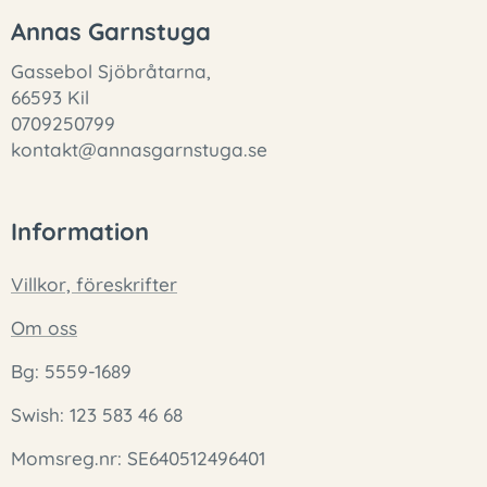
Annas Garnstuga
Gassebol Sjöbråtarna,
66593 Kil
0709250799
kontakt@annasgarnstuga.se
Information
Villkor, föreskrifter
Om oss
Bg: 5559-1689
Swish: 123 583 46 68
Momsreg.nr: SE640512496401