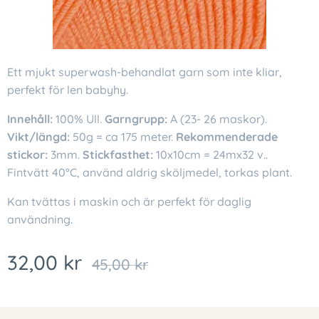
Ett mjukt superwash-behandlat garn som inte kliar,
perfekt för len babyhy.
Innehåll:
100% Ull.
Garngrupp:
A (23- 26 maskor).
Vikt/längd:
50g = ca 175 meter.
Rekommenderade
stickor:
3mm.
Stickfasthet:
10x10cm = 24mx32 v..
Fintvätt 40°C, använd aldrig sköljmedel, torkas plant.
Kan tvättas i maskin och är perfekt för daglig
användning.
32,00
kr
45,00
kr