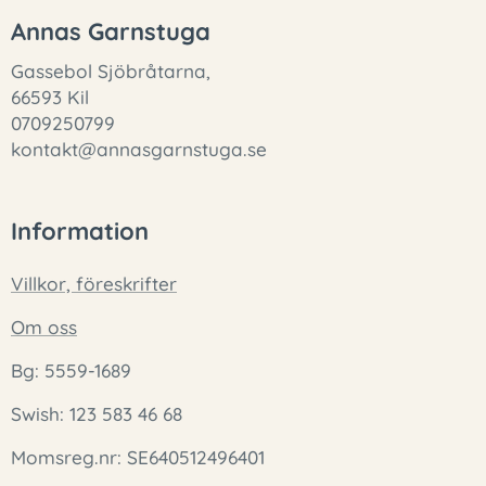
Annas Garnstuga
Gassebol Sjöbråtarna,
66593 Kil
0709250799
kontakt@annasgarnstuga.se
Information
Villkor, föreskrifter
Om oss
Bg: 5559-1689
Swish: 123 583 46 68
Momsreg.nr: SE640512496401