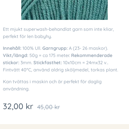
Ett mjukt superwash-behandlat garn som inte kliar,
perfekt för len babyhy.
Innehåll:
100% Ull.
Garngrupp:
A (23- 26 maskor).
Vikt/längd:
50g = ca 175 meter.
Rekommenderade
stickor:
3mm.
Stickfasthet:
10x10cm = 24mx32 v..
Fintvätt 40°C, använd aldrig sköljmedel, torkas plant.
Kan tvättas i maskin och är perfekt för daglig
användning.
32,00
kr
45,00
kr