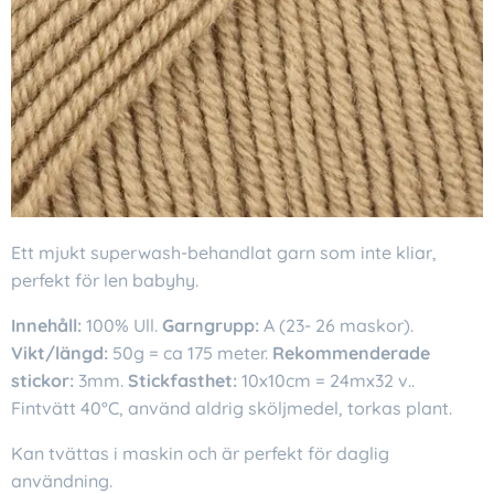
Ett mjukt superwash-behandlat garn som inte kliar,
perfekt för len babyhy.
Innehåll:
100% Ull.
Garngrupp:
A (23- 26 maskor).
Vikt/längd:
50g = ca 175 meter.
Rekommenderade
stickor:
3mm.
Stickfasthet:
10x10cm = 24mx32 v..
Fintvätt 40°C, använd aldrig sköljmedel, torkas plant.
Kan tvättas i maskin och är perfekt för daglig
användning.