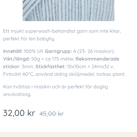
Ett mjukt superwash-behandlat garn som inte kliar,
perfekt för len babyhy.
Innehåll:
100% Ull.
Garngrupp:
A (23- 26 maskor).
Vikt/längd:
50g = ca 175 meter.
Rekommenderade
stickor:
3mm.
Stickfasthet:
10x10cm = 24mx32 v..
Fintvätt 40°C, använd aldrig sköljmedel, torkas plant.
Kan tvättas i maskin och är perfekt för daglig
användning.
32,00
kr
45,00
kr