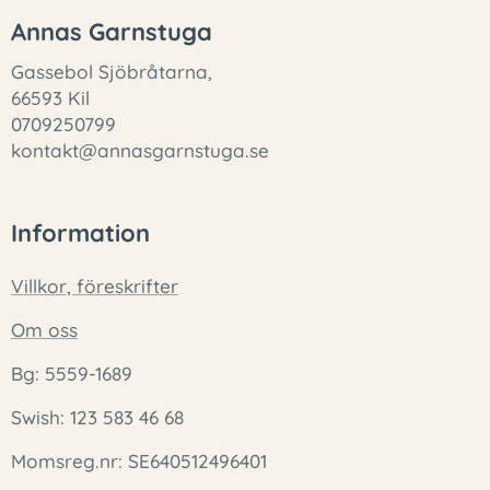
Annas Garnstuga
Gassebol Sjöbråtarna,
66593 Kil
0709250799
kontakt@annasgarnstuga.se
Information
Villkor, föreskrifter
Om oss
Bg: 5559-1689
Swish: 123 583 46 68
Momsreg.nr: SE640512496401