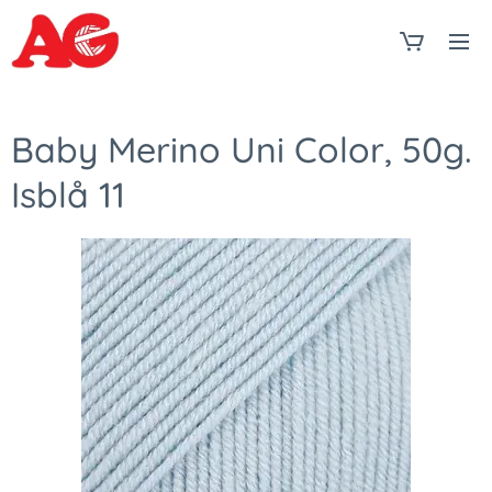
Baby Merino Uni Color, 50g.
Isblå 11