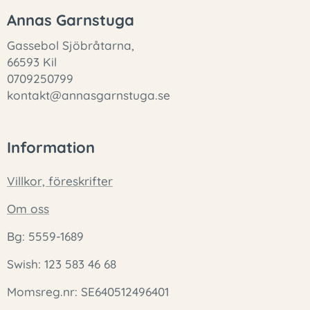
Annas Garnstuga
Gassebol Sjöbråtarna,
66593 Kil
0709250799
kontakt@annasgarnstuga.se
Information
Villkor, föreskrifter
Om oss
Bg: 5559-1689
Swish: 123 583 46 68
Momsreg.nr: SE640512496401