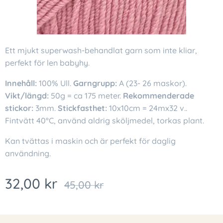
Ett mjukt superwash-behandlat garn som inte kliar,
perfekt för len babyhy.
Innehåll:
100% Ull.
Garngrupp:
A (23- 26 maskor).
Vikt/längd:
50g = ca 175 meter.
Rekommenderade
stickor:
3mm.
Stickfasthet:
10x10cm = 24mx32 v..
Fintvätt 40°C, använd aldrig sköljmedel, torkas plant.
Kan tvättas i maskin och är perfekt för daglig
användning.
32,00
kr
45,00
kr