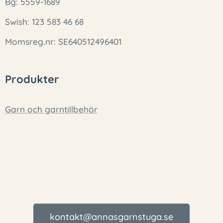
Bg: 5559-1689
Swish: 123 583 46 68
Momsreg.nr: SE640512496401
Produkter
Garn och garntillbehör
kontakt@annasgarnstuga.se