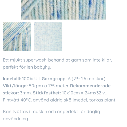
Ett mjukt superwash-behandlat garn som inte kliar,
perfekt för len babyhy.
Innehåll:
100% Ull.
Garngrupp:
A (23- 26 maskor).
Vikt/längd:
50g = ca 175 meter.
Rekommenderade
stickor:
3mm.
Stickfasthet:
10x10cm = 24mx32 v..
Fintvätt 40°C, använd aldrig sköljmedel, torkas plant.
Kan tvättas i maskin och är perfekt för daglig
användning.