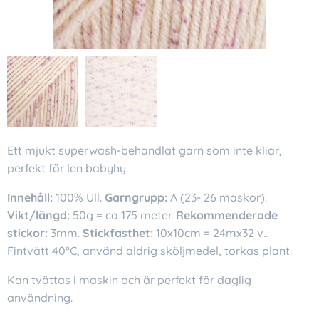
Ett mjukt superwash-behandlat garn som inte kliar,
perfekt för len babyhy.
Innehåll:
100% Ull.
Garngrupp:
A (23- 26 maskor).
Vikt/längd:
50g = ca 175 meter.
Rekommenderade
stickor:
3mm.
Stickfasthet:
10x10cm = 24mx32 v..
Fintvätt 40°C, använd aldrig sköljmedel, torkas plant.
Kan tvättas i maskin och är perfekt för daglig
användning.