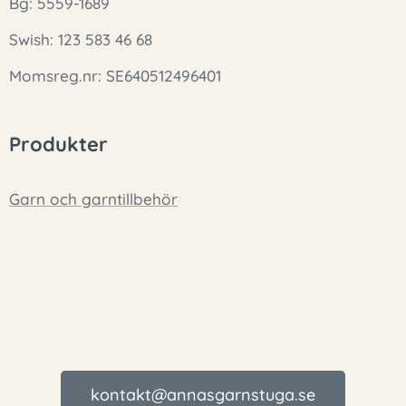
Bg: 5559-1689
Swish: 123 583 46 68
Momsreg.nr: SE640512496401
Produkter
Garn och garntillbehör
kontakt@annasgarnstuga.se