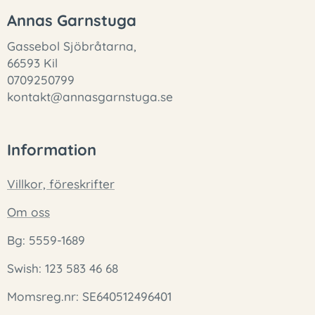
Annas Garnstuga
Gassebol Sjöbråtarna,
66593 Kil
0709250799
kontakt@annasgarnstuga.se
Information
Villkor, föreskrifter
Om oss
Bg: 5559-1689
Swish: 123 583 46 68
Momsreg.nr: SE640512496401