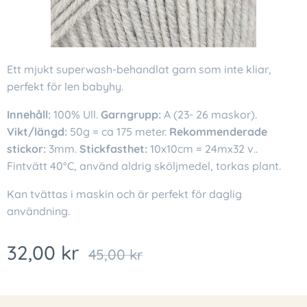
Ett mjukt superwash-behandlat garn som inte kliar,
perfekt för len babyhy.
Innehåll:
100% Ull.
Garngrupp:
A (23- 26 maskor).
Vikt/längd:
50g = ca 175 meter.
Rekommenderade
stickor:
3mm.
Stickfasthet:
10x10cm = 24mx32 v..
Fintvätt 40°C, använd aldrig sköljmedel, torkas plant.
Kan tvättas i maskin och är perfekt för daglig
användning.
32,00
kr
45,00
kr