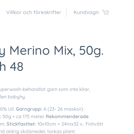
Villkor och föreskrifter
Kundvagn
 Merino Mix, 50g.
h 48
superwash-behandlat garn som inte kliar,
 len babyhy.
0% Ull.
Garngrupp:
A (23- 26 maskor).
:
50g = ca 175 meter.
Rekommenderade
m.
Stickfasthet:
10x10cm = 24mx32 v.. Fintvätt
d aldrig sköljmedel, torkas plant.