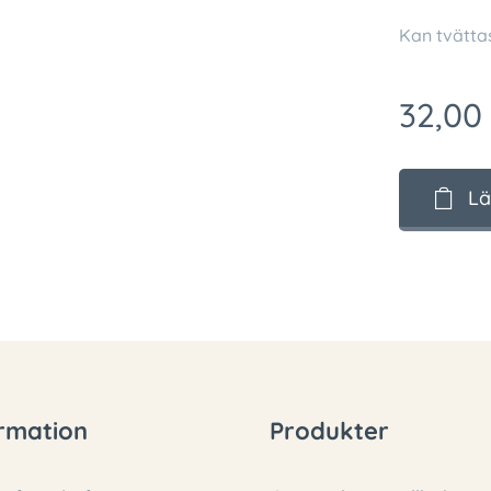
Kan tvättas
32,00
Lä
rmation
Produkter