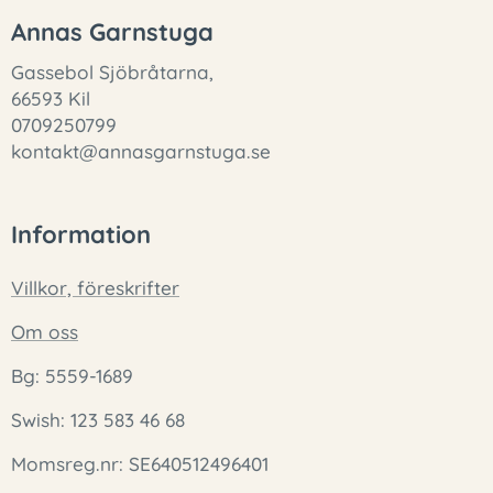
Annas Garnstuga
Gassebol Sjöbråtarna,
66593 Kil
0709250799
kontakt@annasgarnstuga.se
Information
Villkor, föreskrifter
Om oss
Bg: 5559-1689
Swish: 123 583 46 68
Momsreg.nr: SE640512496401