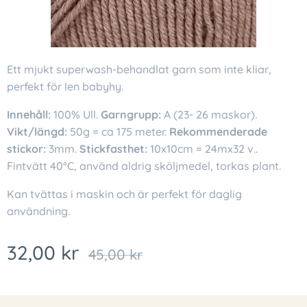
Ett mjukt superwash-behandlat garn som inte kliar,
perfekt för len babyhy.
Innehåll:
100% Ull.
Garngrupp:
A (23- 26 maskor).
Vikt/längd:
50g = ca 175 meter.
Rekommenderade
stickor:
3mm.
Stickfasthet:
10x10cm = 24mx32 v..
Fintvätt 40°C, använd aldrig sköljmedel, torkas plant.
Kan tvättas i maskin och är perfekt för daglig
användning.
32,00
kr
45,00
kr