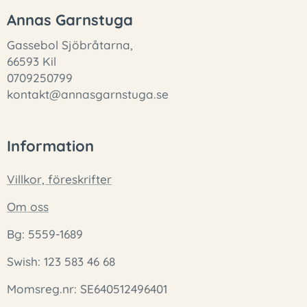
Annas Garnstuga
Gassebol Sjöbråtarna,
66593 Kil
0709250799
kontakt@annasgarnstuga.se
Information
Villkor, föreskrifter
Om oss
Bg: 5559-1689
Swish: 123 583 46 68
Momsreg.nr: SE640512496401