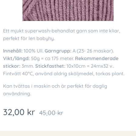
Ett mjukt superwash-behandlat garn som inte kliar,
perfekt för len babyhy.
Innehåll:
100% Ull.
Garngrupp:
A (23- 26 maskor).
Vikt/längd:
50g = ca 175 meter.
Rekommenderade
stickor:
3mm.
Stickfasthet:
10x10cm = 24mx32 v..
Fintvätt 40°C, använd aldrig sköljmedel, torkas plant.
Kan tvättas i maskin och är perfekt för daglig
användning.
32,00
kr
45,00
kr