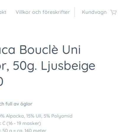
akt
Villkor och föreskrifter
Kundvagn
aca Bouclè Uni
r, 50g. Ljusbeige
0
ch full av öglor
% Alpacka, 15% Ull, 5% Polyamid
:
C (16 - 19 masker)
:
50 g = ca. 140 meter