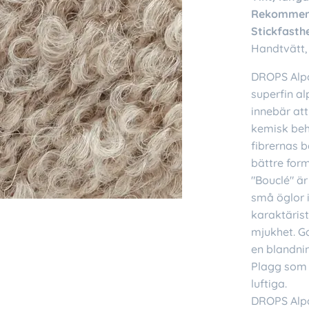
Rekommend
Stickfasthe
Handtvätt,
DROPS Alpac
superfin al
innebär att
kemisk beh
fibrernas 
bättre form
"Bouclé" är
små öglor 
karaktäris
mjukhet. G
en blandnin
Plagg som 
luftiga.
DROPS Alpa