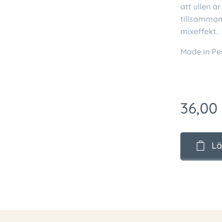
att ullen 
tillsammans
mixeffekt.
Made in Pe
36,00
Lä