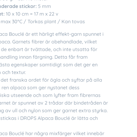
erade stickor:
5 mm
t:
10 x 10 cm = 17 m x 22 v
 max 30°C / Torkas plant / Kan tovas
a Bouclé är ett härligt effekt-garn spunnet i
paca. Garnets fibrer är obehandlade, vilket
 de enbart är tvättade, och inte utsatta för
andling innan färgning. Detta får fram
bästa egenskaper samtidigt som det ger en
 och textur.
 det franska ordet för ögla och syftar på alla
i ren alpaca som ger nystanet dess
tiska utseende och som lyfter fram fibrernas
arnet är spunnet av 2 trådar där bindetråden är
g av ull och nylon som ger garnet extra styrka.
stickas i DROPS Alpaca Bouclé är lätta och
ca Bouclé har några mixfärger vilket innebär