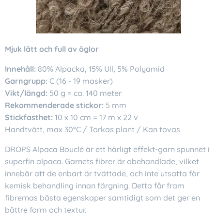
Mjuk lätt och full av öglor
Innehåll:
80% Alpacka, 15% Ull, 5% Polyamid
Garngrupp:
C (16 - 19 masker)
Vikt/längd:
50 g = ca. 140 meter
Rekommenderade stickor:
5 mm
Stickfasthet:
10 x 10 cm = 17 m x 22 v
Handtvätt, max 30°C / Torkas plant / Kan tovas
DROPS Alpaca Bouclé är ett härligt effekt-garn spunnet i
superfin alpaca. Garnets fibrer är obehandlade, vilket
innebär att de enbart är tvättade, och inte utsatta för
kemisk behandling innan färgning. Detta får fram
fibrernas bästa egenskaper samtidigt som det ger en
bättre form och textur.