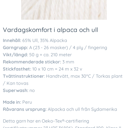
Vardagskomfort i alpaca och ull
Innehåll:
65% Ull, 35% Alpacka
Garngrupp:
A (23 - 26 masker) / 4 ply / fingering
Vikt/längd:
50 g = ca. 210 meter
Rekommenderade stickor:
3 mm
Stickfasthet:
10 x 10 cm = 24 m x 32 v
Tvättinstruktioner
: Handtvätt, max 30°C / Torkas plant
/ Kan tovas
Superwash:
no
Made in:
Peru
Råvarans ursprung:
Alpacka och ull från Sydamerika
Detta garn har en Oeko-Tex®-certifiering