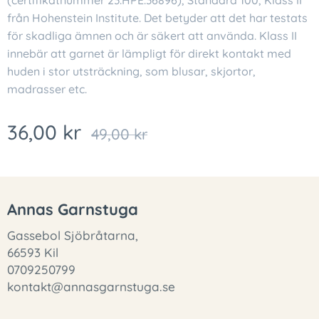
(certifikatnummer 23.HPE.36896), Standard 100, Klass II
från Hohenstein Institute. Det betyder att det har testats
för skadliga ämnen och är säkert att använda. Klass II
innebär att garnet är lämpligt för direkt kontakt med
huden i stor utsträckning, som blusar, skjortor,
madrasser etc.
36,00
kr
49,00
kr
Annas Garnstuga
Gassebol Sjöbråtarna,
66593 Kil
0709250799
kontakt@annasgarnstuga.se