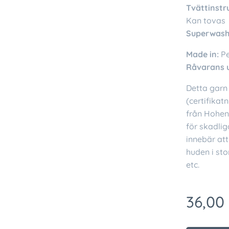
Tvättinstr
Kan tovas
Superwash
Made in:
P
Råvarans 
Detta garn 
(certifikat
från Hohens
för skadlig
innebär att
huden i sto
etc.
36,00