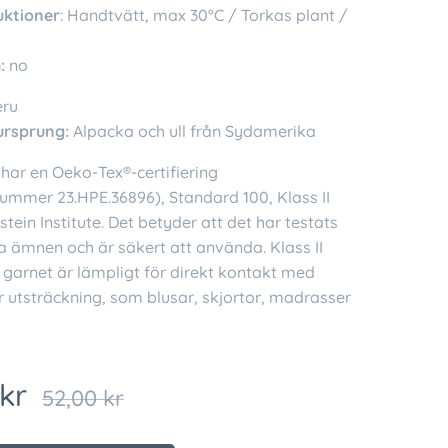
uktioner
: Handtvätt, max 30°C / Torkas plant /
:
no
eru
ursprung:
Alpacka och ull från Sydamerika
har en Oeko-Tex®-certifiering
nummer 23.HPE.36896), Standard 100, Klass II
tein Institute. Det betyder att det har testats
a ämnen och är säkert att använda. Klass II
 garnet är lämpligt för direkt kontakt med
r utsträckning, som blusar, skjortor, madrasser
kr
52,00
kr