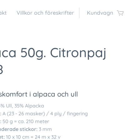
akt
Villkor och föreskrifter
Kundvagn
ca 50g. Citronpaj
8
komfort i alpaca och ull
% Ull, 35% Alpacka
:
A (23 - 26 masker) / 4 ply / fingering
:
50 g = ca. 210 meter
erade stickor:
3 mm
t:
10 x 10 cm = 24 m x 32 v