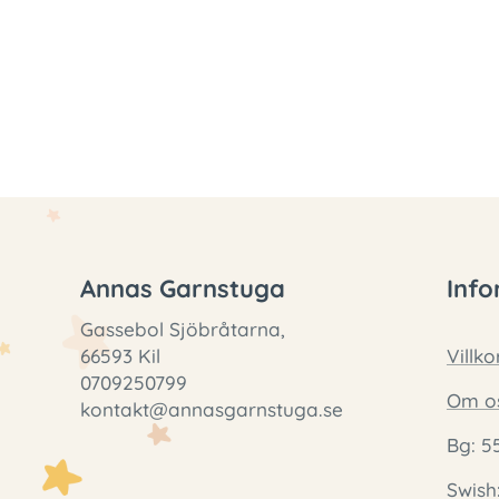
Annas Garnstuga
Info
Gassebol Sjöbråtarna,
66593 Kil
Villko
0709250799
Om o
kontakt@annasgarnstuga.se
Bg: 5
Swish