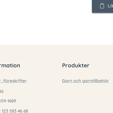
Lä
rmation
Produkter
r, föreskrifter
Garn och garntillbehör
ss
559-1689
: 123 583 46 68