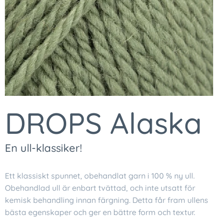
DROPS Alaska
En ull-klassiker!
Ett klassiskt spunnet, obehandlat garn i 100 % ny ull.
Obehandlad ull är enbart tvättad, och inte utsatt för
kemisk behandling innan färgning. Detta får fram ullens
bästa egenskaper och ger en bättre form och textur.