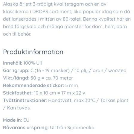
Alaska är ett 3-trådigt kvalitetsgarn och en av
klassikerna i DROPS sortiment, lika populär idag som då
det lanserades i mitten av 80-talet. Denna kvalitet har en
bred färgskala och många mönster för dam, herr, barn
och tillbehör.
Produktinformation
Innehåll:
100% Ull
Garngrupp:
C (16 - 19 masker) / 10 ply / aran / worsted
Vikt/längd:
50 g = ca. 70 meter
Rekommenderade stickor:
5 mm
Stickfasthet:
10 x 10 cm = 17 m x 22 v
Tvättinstruktioner
: Handtvätt, max 30°C / Torkas plant
/ Kan tovas
Made in:
EU
Råvarans ursprung:
Ull från Sydamerika