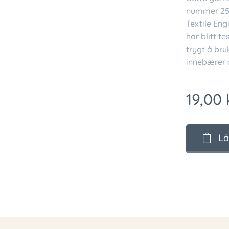
nummer 25.
Textile Eng
har blitt te
trygt å bru
innebærer a
19,00
Lä