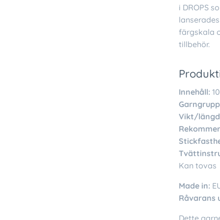
i DROPS so
lanserades 
färgskala 
tillbehör.
Produkt
Innehåll:
10
Garngrupp
Vikt/längd
Rekommend
Stickfasthe
Tvättinstr
Kan tovas
Made in:
E
Råvarans 
Dette garne