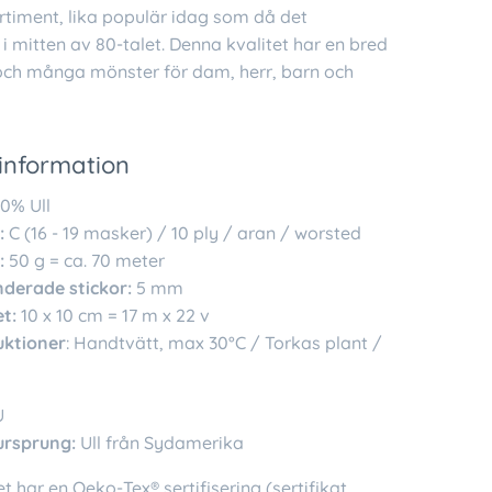
rtiment, lika populär idag som då det
i mitten av 80-talet. Denna kvalitet har en bred
och många mönster för dam, herr, barn och
information
0% Ull
:
C (16 - 19 masker) / 10 ply / aran / worsted
:
50 g = ca. 70 meter
erade stickor:
5 mm
t:
10 x 10 cm = 17 m x 22 v
uktioner
: Handtvätt, max 30°C / Torkas plant /
U
ursprung:
Ull från Sydamerika
t har en Oeko-Tex® sertifisering (sertifikat