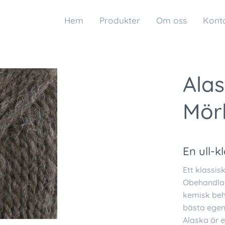
Hem
Produkter
Om oss
Kont
Alas
Mör
En ull-k
Ett klassis
Obehandlad 
kemisk beha
bästa egen
Alaska är e