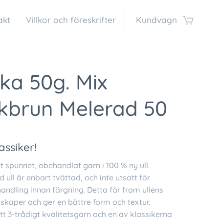
akt
Villkor och föreskrifter
Kundvagn
ka 50g. Mix
kbrun Melerad 50
lassiker!
kt spunnet, obehandlat garn i 100 % ny ull.
ull är enbart tvättad, och inte utsatt för
ndling innan färgning. Detta får fram ullens
skaper och ger en bättre form och textur.
tt 3-trådigt kvalitetsgarn och en av klassikerna