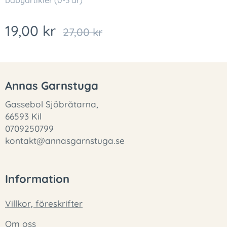
babyartikler (0-3 år)
19,00
kr
27,00
kr
Annas Garnstuga
Gassebol Sjöbråtarna,
66593 Kil
0709250799
kontakt@annasgarnstuga.se
Information
Villkor, föreskrifter
Om oss