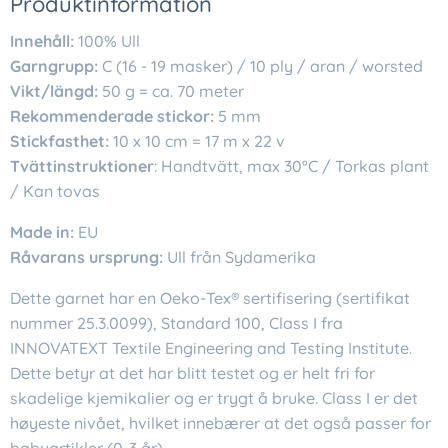
Produktinformation
Innehåll:
100% Ull
Garngrupp:
C (16 - 19 masker) / 10 ply / aran / worsted
Vikt/längd:
50 g = ca. 70 meter
Rekommenderade stickor:
5 mm
Stickfasthet:
10 x 10 cm = 17 m x 22 v
Tvättinstruktioner
: Handtvätt, max 30°C / Torkas plant
/ Kan tovas
Made in:
EU
Råvarans ursprung:
Ull från Sydamerika
Dette garnet har en Oeko-Tex® sertifisering (sertifikat
nummer 25.3.0099), Standard 100, Class I fra
INNOVATEXT Textile Engineering and Testing Institute.
Dette betyr at det har blitt testet og er helt fri for
skadelige kjemikalier og er trygt å bruke. Class I er det
høyeste nivået, hvilket innebærer at det også passer for